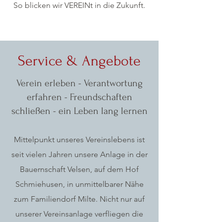
So blicken wir VEREINt in die Zukunft.
Service & Angebote
Verein erleben - Verantwortung
erfahren - Freundschaften
schließen - ein Leben lang lernen
Mittelpunkt unseres Vereinslebens ist
seit vielen Jahren unsere Anlage in der
Bauernschaft Velsen, auf dem Hof
Schmiehusen, in unmittelbarer Nähe
zum Familiendorf Milte.​ Nicht nur auf
unserer Vereinsanlage verfliegen die