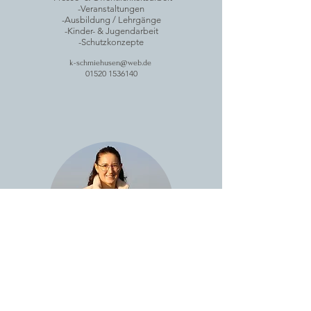
-Veranstaltungen
-Ausbildung / Lehrgänge
-Kinder- & Jugendarbeit
-Schutzkonzepte
k-schmiehusen@web.de
01520 1536140
Jana Strotmann
Geschäftsführerin
Ansprechpartnerin für: