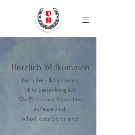
Herzlich Willkommen
beim Reit- & Fahrverein
Milte-Sassenberg e.V.
Wo Pferde und Menschen
zuhause sind.
Schön, dass Sie da sind!